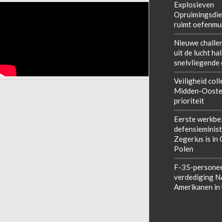
Explosieven
Opruimingsdie
ruimt oefenmun
Nieuwe challe
uit de lucht ha
snelvliegende
Veiligheid coll
Midden-Ooste
prioriteit
Eerste werkbe
defensieminist
Zegerius is in
Polen
F-35-personee
verdediging 
Amerikanen in