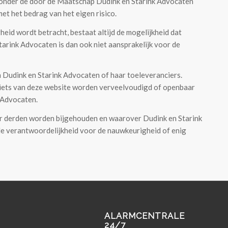
al onder de door de Maatschap Dudink en Starink Advocaten
t het bedrag van het eigen risico.
eid wordt betracht, bestaat altijd de mogelijkheid dat
Starink Advocaten is dan ook niet aansprakelijk voor de
n Dudink en Starink Advocaten of haar toeleveranciers.
iets van deze website worden verveelvoudigd of openbaar
 Advocaten.
or derden worden bijgehouden en waarover Dudink en Starink
de verantwoordelijkheid voor de nauwkeurigheid of enig
ALARMCENTRALE
24/7