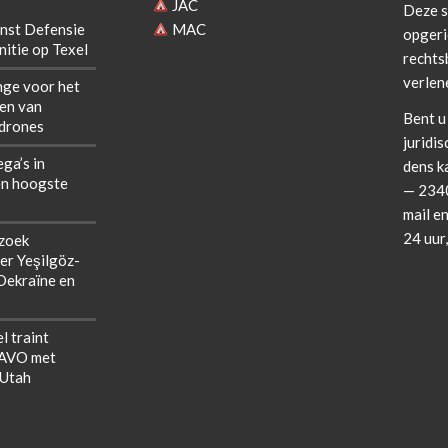
JAC
Deze si
nst Defensie
MAC
opgeri
itie op Texel
rechts­b
verlen
nge voor het
len van
Bent u 
 drones
juridis
ega’s in
dens k
n hoogste
— 2340
mail en
24 uur
zoek
er Yeşilgöz-
 Oekraïne en
l traint
NAVO met
 Utah