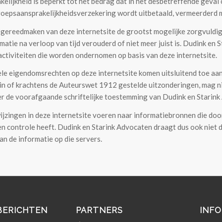
kelijkheid is beperkt tot het bedrag dat in het desbetreffende gev
oepsaansprakelijkheidsverzekering wordt uitbetaald, vermeerderd me
 gereedmaken van deze internetsite de grootst mogelijke zorgvuldigh
matie na verloop van tijd verouderd of niet meer juist is. Dudink en 
ctiviteiten die worden ondernomen op basis van deze internetsite.
uele eigendomsrechten op deze internetsite komen uitsluitend toe aa
in of krachtens de Auteurswet 1912 gestelde uitzonderingen, mag n
r de voorafgaande schriftelijke toestemming van Dudink en Starink
jzingen in deze internetsite voeren naar informatiebronnen die do
 controle heeft. Dudink en Starink Advocaten draagt dus ook niet 
an de informatie op die servers.
BERICHTEN
PARTNERS
INFO