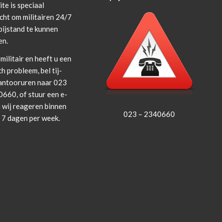
te is spe­ci­aal
cht om militairen 24/7
i­j­s­tand te kun­nen
en.
militair en heeft u een
ch prob­leem, bel tij­
an­tooruren naar 023
660, of stuur een e-
 wij rea­geren bin­nen
023 – 2340660
, 7 dagen per week.