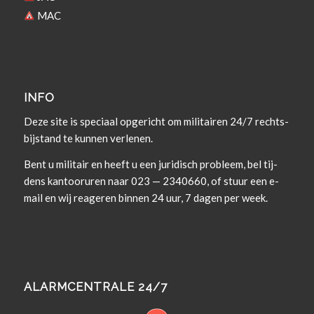
MAC
INFO
Deze site is spe­ci­aal opgericht om militairen 24/7 rechts­
bi­j­s­tand te kun­nen verlenen.
Bent u militair en heeft u een juridisch prob­leem, bel tij­
dens kan­tooruren naar 023 — 2340660, of stuur een e-
mail en wij rea­geren bin­nen 24 uur, 7 dagen per week.
ALARMCENTRALE 24/7