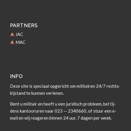
PARTNERS
JAC
MAC
INFO
Deze site is spe­ci­aal opgericht om militairen 24/7 rechts­
bi­j­s­tand te kun­nen verlenen.
Bent u militair en heeft u een juridisch prob­leem, bel tij­
dens kan­tooruren naar 023 — 2340660, of stuur een e-
mail en wij rea­geren bin­nen 24 uur, 7 dagen per week.