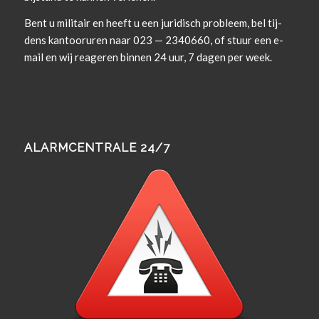
Bent u militair en heeft u een juridisch prob­leem, bel tij­
dens kan­tooruren naar 023 — 2340660, of stuur een e-
mail en wij rea­geren bin­nen 24 uur, 7 dagen per week.
ALARMCENTRALE 24/7