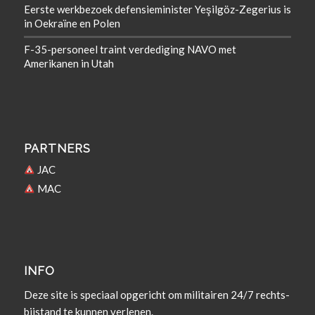
Eerste werkbezoek defensieminister Yeşilgöz-Zegerius is
in Oekraïne en Polen
F-35-personeel traint verdediging NAVO met
Amerikanen in Utah
PARTNERS
JAC
MAC
INFO
Deze site is spe­ci­aal opgericht om militairen 24/7 rechts­
bi­j­s­tand te kun­nen verlenen.