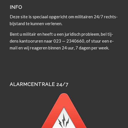
INFO
Deze site is spe­ci­aal opgericht om militairen 24/7 rechts­
bi­j­s­tand te kun­nen verlenen.
Bent u militair en heeft u een juridisch prob­leem, bel tij­
dens kan­tooruren naar 023 — 2340660, of stuur een e-
mail en wij rea­geren bin­nen 24 uur, 7 dagen per week.
ALARMCENTRALE 24/7