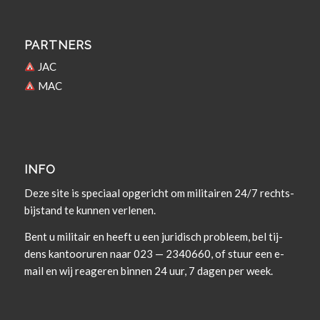
PARTNERS
JAC
MAC
INFO
Deze site is spe­ci­aal opgericht om militairen 24/7 rechts­
bi­j­s­tand te kun­nen verlenen.
Bent u militair en heeft u een juridisch prob­leem, bel tij­
dens kan­tooruren naar 023 — 2340660, of stuur een e-
mail en wij rea­geren bin­nen 24 uur, 7 dagen per week.