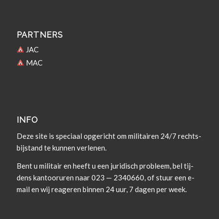
PARTNERS
JAC
MAC
INFO
Deze site is spe­ci­aal opgericht om militairen 24/7 rechts­
bi­j­s­tand te kun­nen verlenen.
Bent u militair en heeft u een juridisch prob­leem, bel tij­
dens kan­tooruren naar 023 — 2340660, of stuur een e-
mail en wij rea­geren bin­nen 24 uur, 7 dagen per week.