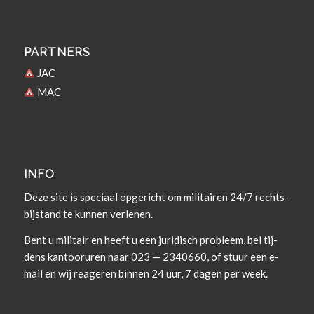
PARTNERS
JAC
MAC
INFO
Deze site is spe­ci­aal opgericht om militairen 24/7 rechts­
bi­j­s­tand te kun­nen verlenen.
Bent u militair en heeft u een juridisch prob­leem, bel tij­
dens kan­tooruren naar 023 — 2340660, of stuur een e-
mail en wij rea­geren bin­nen 24 uur, 7 dagen per week.