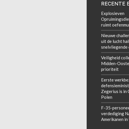
RECENTE 
Explosieven
Opruimingsdie
ruimt oefenmun
Nieuwe challe
uit de lucht ha
snelvliegende
Veiligheid coll
Midden-Ooste
prioriteit
Eerste werkbe
defensieminist
Zegerius is in
Polen
F-35-personee
verdediging 
Amerikanen in