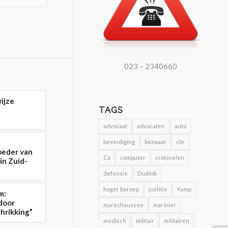
023 – 2340660
ijze
TAGS
advocaat
advocaten
auto
beeindiging
bezwaar
cbr
moeder van
Co
computer
criminelen
 in Zuid-
defensie
Dudink
hoger beroep
justitie
Kamp
m:
door
marechaussee
marinier
hrikking”
medisch
militair
militairen