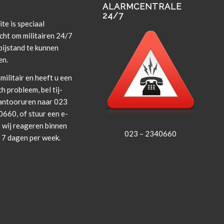
ALARMCENTRALE
24/7
te is spe­ci­aal
cht om militairen 24/7
i­j­s­tand te kun­nen
en.
militair en heeft u een
ch prob­leem, bel tij­
an­tooruren naar 023
660, of stuur een e-
 wij rea­geren bin­nen
023 – 2340660
, 7 dagen per week.