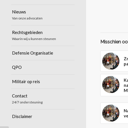
Nieuws
Van onze advocaten
Rechtsgebieden
Waarin wij u kunnen steunen
Misschien ook
Defensie Organisatie
Zr
pa
QPO
Ka
Militair op reis
na
M
Contact
24/7 ondersteuning
Na
ve
Disclaimer