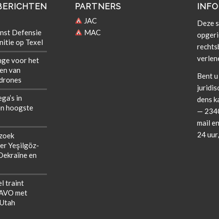
BERICHTEN
PARTNERS
INFO
JAC
Deze si
nst Defensie
MAC
opgeri
itie op Texel
rechts­b
verlen
nge voor het
len van
Bent u 
 drones
juridis
ega’s in
dens k
n hoogste
— 2340
mail en
24 uur
zoek
er Yeşilgöz-
 Oekraïne en
l traint
NAVO met
 Utah