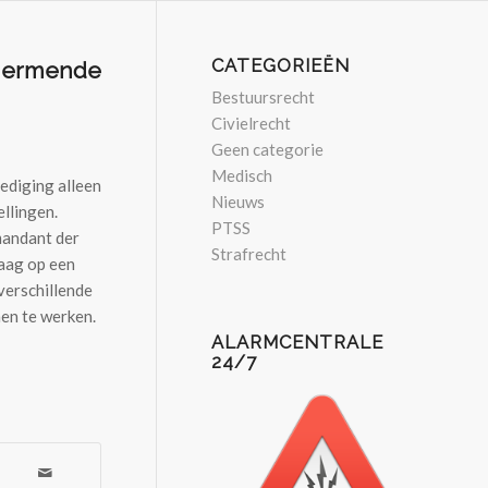
CATEGORIEËN
chermende
Bestuursrecht
Civielrecht
Geen categorie
Medisch
ediging alleen
Nieuws
ellingen.
PTSS
mmandant der
Strafrecht
aag op een
verschillende
men te werken.
ALARMCENTRALE
24/7