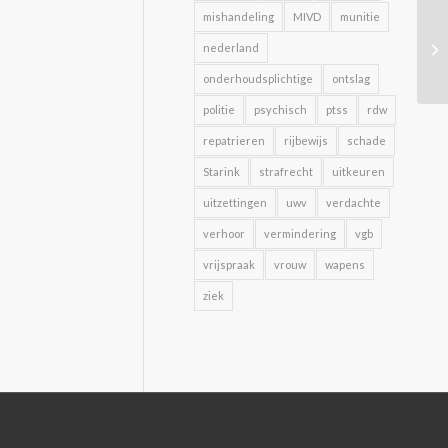
mishandeling
MIVD
munitie
nederland
onderhoudsplichtige
ontslag
politie
psychisch
ptss
rdw
repatrieren
rijbewijs
schade
Starink
strafrecht
uitkeuren
uitzettingen
uwv
verdachte
verhoor
vermindering
vgb
vrijspraak
vrouw
wapens
ziek