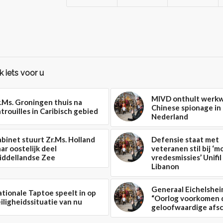
 iets voor u
MIVD onthult werkw
.Ms. Groningen thuis na
Chinese spionage in
trouilles in Caribisch gebied
Nederland
binet stuurt Zr.Ms. Holland
Defensie staat met
ar oostelijk deel
veteranen stil bij ‘
iddellandse Zee
vredesmissies’ Unifil
Libanon
Generaal Eichelshei
tionale Taptoe speelt in op
“Oorlog voorkomen 
iligheidssituatie van nu
geloofwaardige afsc