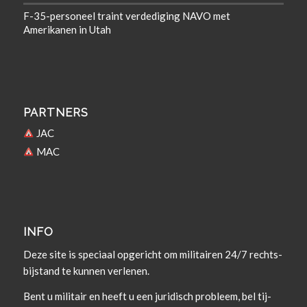
F-35-personeel traint verdediging NAVO met
Amerikanen in Utah
PARTNERS
JAC
MAC
INFO
Deze site is spe­ci­aal opgericht om militairen 24/7 rechts­
bi­j­s­tand te kun­nen verlenen.
Bent u militair en heeft u een juridisch prob­leem, bel tij­