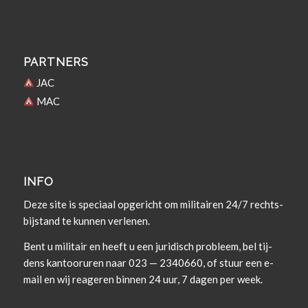
PARTNERS
JAC
MAC
INFO
Deze site is spe­ci­aal opgericht om militairen 24/7 rechts­
bi­j­s­tand te kun­nen verlenen.
Bent u militair en heeft u een juridisch prob­leem, bel tij­
dens kan­tooruren naar 023 — 2340660, of stuur een e-
mail en wij rea­geren bin­nen 24 uur, 7 dagen per week.