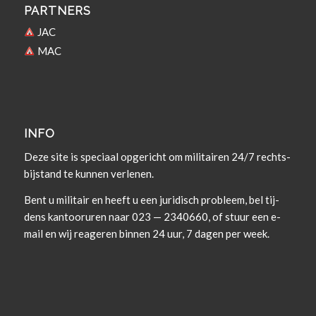
PARTNERS
JAC
MAC
INFO
Deze site is spe­ci­aal opgericht om militairen 24/7 rechts­
bi­j­s­tand te kun­nen verlenen.
Bent u militair en heeft u een juridisch prob­leem, bel tij­
dens kan­tooruren naar 023 — 2340660, of stuur een e-
mail en wij rea­geren bin­nen 24 uur, 7 dagen per week.