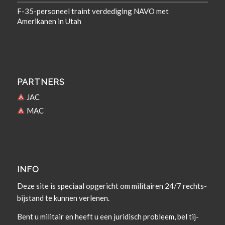
F-35-personeel traint verdediging NAVO met
Amerikanen in Utah
PARTNERS
JAC
MAC
INFO
Deze site is spe­ci­aal opgericht om militairen 24/7 rechts­
bi­j­s­tand te kun­nen verlenen.
Bent u militair en heeft u een juridisch prob­leem, bel tij­