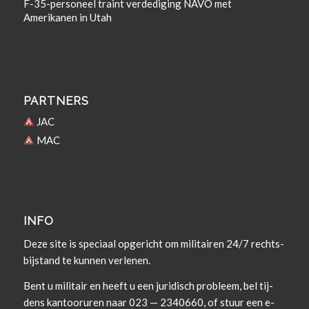
F-35-personeel traint verdediging NAVO met
Amerikanen in Utah
PARTNERS
JAC
MAC
INFO
Deze site is spe­ci­aal opgericht om militairen 24/7 rechts­
bi­j­s­tand te kun­nen verlenen.
Bent u militair en heeft u een juridisch prob­leem, bel tij­
dens kan­tooruren naar 023 — 2340660, of stuur een e-