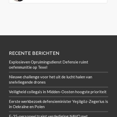
RECENTE BERICHTEN
Explosieven Opruimingsdienst Defensie ruimt
oefenmunitie op Texel
Nieuwe challenge voor het uit de lucht halen van
snelvliegende drones
Veiligheid collega’s in Midden-Oosten hoogste prioriteit
Eerste werkbezoek defensieminister Yeşilgöz-Zegerius is
in Oekraïne en Polen
F-35-personeel traint verdediging NAVO met