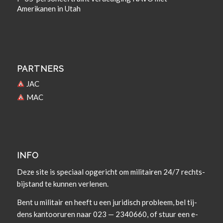
Amerikanen in Utah
PARTNERS
JAC
MAC
INFO
Deze site is spe­ci­aal opgericht om militairen 24/7 rechts­
bi­j­s­tand te kun­nen verlenen.
Bent u militair en heeft u een juridisch prob­leem, bel tij­
dens kan­tooruren naar 023 — 2340660, of stuur een e-