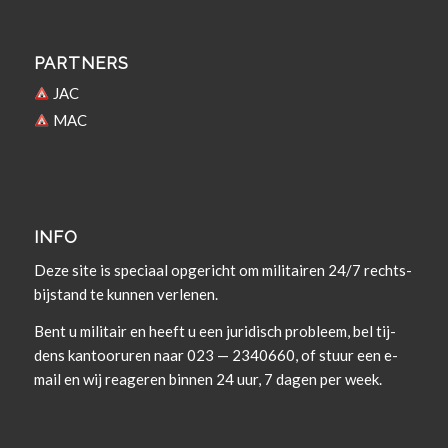
PARTNERS
JAC
MAC
INFO
Deze site is spe­ci­aal opgericht om militairen 24/7 rechts­
bi­j­s­tand te kun­nen verlenen.
Bent u militair en heeft u een juridisch prob­leem, bel tij­
dens kan­tooruren naar 023 — 2340660, of stuur een e-
mail en wij rea­geren bin­nen 24 uur, 7 dagen per week.