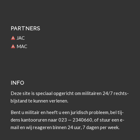
PARTNERS
JAC
MAC
INFO
Deze site is spe­ci­aal opgericht om militairen 24/7 rechts­
bi­j­s­tand te kun­nen verlenen.
Bent u militair en heeft u een juridisch prob­leem, bel tij­
dens kan­tooruren naar 023 — 2340660, of stuur een e-
mail en wij rea­geren bin­nen 24 uur, 7 dagen per week.