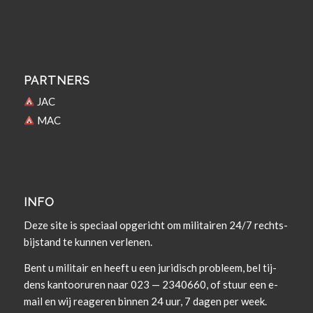
PARTNERS
JAC
MAC
INFO
Deze site is spe­ci­aal opgericht om militairen 24/7 rechts­
bi­j­s­tand te kun­nen verlenen.
Bent u militair en heeft u een juridisch prob­leem, bel tij­
dens kan­tooruren naar 023 — 2340660, of stuur een e-
mail en wij rea­geren bin­nen 24 uur, 7 dagen per week.