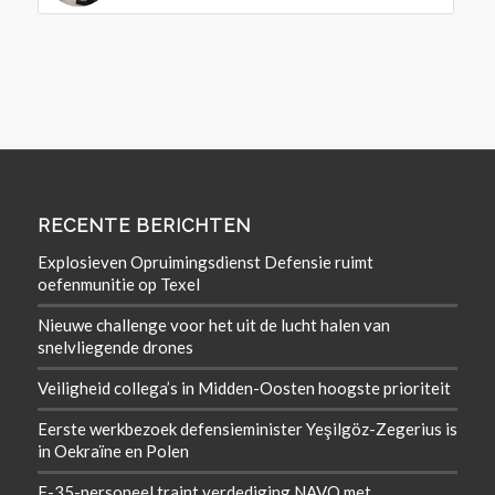
RECENTE BERICHTEN
Explosieven Opruimingsdienst Defensie ruimt
oefenmunitie op Texel
Nieuwe challenge voor het uit de lucht halen van
snelvliegende drones
Veiligheid collega’s in Midden-Oosten hoogste prioriteit
Eerste werkbezoek defensieminister Yeşilgöz-Zegerius is
in Oekraïne en Polen
F-35-personeel traint verdediging NAVO met