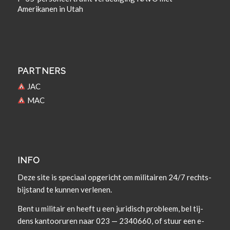
Amerikanen in Utah
PARTNERS
JAC
MAC
INFO
Deze site is spe­ci­aal opgericht om militairen 24/7 rechts­
bi­j­s­tand te kun­nen verlenen.
Bent u militair en heeft u een juridisch prob­leem, bel tij­
dens kan­tooruren naar 023 — 2340660, of stuur een e-