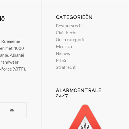
CATEGORIEËN
ië
Bestuursrecht
Civielrecht
Geen categorie
n Roemenië
Medisch
men met 4000
Nieuws
anje, Albanië
PTSS
‘brandweer’
Strafrecht
kforce (VJTF).
ALARMCENTRALE
24/7