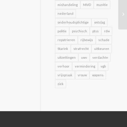
mishandeling
MIVD
munitie
nederland
onderhoudsplichtige
ontslag
politie
psychisch
ptss
rdw
repatrieren
rijbewijs
schade
Starink
strafrecht
uitkeuren
uitzettingen
uwv
verdachte
verhoor
vermindering
vgb
vrijspraak
vrouw
wapens
ziek