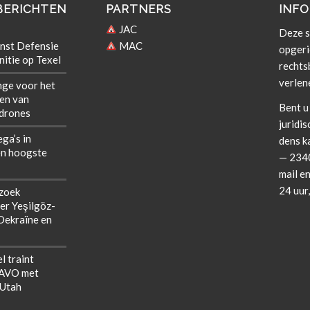
BERICHTEN
PARTNERS
INFO
JAC
Deze si
nst Defensie
MAC
opgeri
itie op Texel
rechts­b
verlen
nge voor het
len van
Bent u 
 drones
juridis
ega’s in
dens k
n hoogste
— 2340
mail en
24 uur
zoek
er Yeşilgöz-
 Oekraïne en
l traint
NAVO met
 Utah