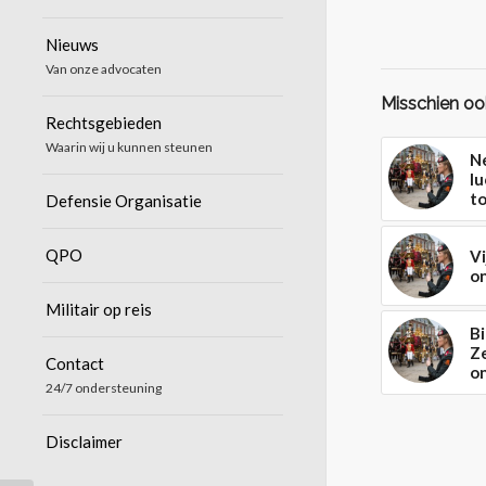
Nieuws
Van onze advocaten
Misschien ook
Rechtsgebieden
Waarin wij u kunnen steunen
Ne
lu
t
Defensie Organisatie
QPO
Vi
on
Militair op reis
Bi
Z
Contact
o
24/7 ondersteuning
Disclaimer