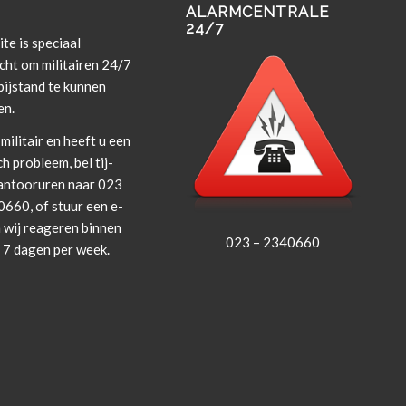
ALARMCENTRALE
24/7
te is spe­ci­aal
cht om militairen 24/7
i­j­s­tand te kun­nen
en.
militair en heeft u een
ch prob­leem, bel tij­
an­tooruren naar 023
660, of stuur een e-
 wij rea­geren bin­nen
023 – 2340660
, 7 dagen per week.