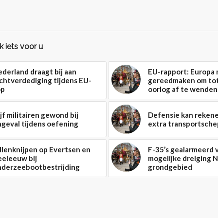
 iets voor u
derland draagt bij aan
EU-rapport: Europa 
chtverdediging tijdens EU-
gereedmaken om to
op
oorlog af te wenden
jf militairen gewond bij
Defensie kan reken
geval tijdens oefening
extra transportsch
llenknijpen op Evertsen en
F-35’s gealarmeerd
eeleeuw bij
mogelijke dreiging
nderzeebootbestrijding
grondgebied