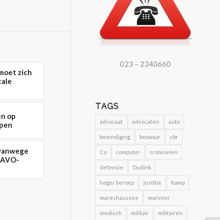
023 – 2340660
moet zich
tale
TAGS
en op
advocaat
advocaten
auto
epen
beeindiging
bezwaar
cbr
 vanwege
Co
computer
criminelen
 NAVO-
defensie
Dudink
hoger beroep
justitie
Kamp
marechaussee
marinier
medisch
militair
militairen