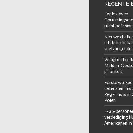
RECENTE 
Explosieven
Opruimingsdie
ruimt oefenmun
Nieuwe challe
uit de lucht ha
snelvliegende
Veiligheid coll
Midden-Ooste
prioriteit
Eerste werkbe
defensieminist
Zegerius is in
Polen
F-35-personee
verdediging 
Amerikanen in