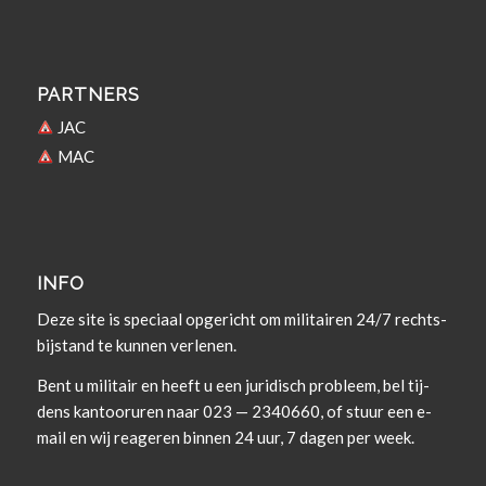
PARTNERS
JAC
MAC
INFO
Deze site is spe­ci­aal opgericht om militairen 24/7 rechts­
bi­j­s­tand te kun­nen verlenen.
Bent u militair en heeft u een juridisch prob­leem, bel tij­
dens kan­tooruren naar 023 — 2340660, of stuur een e-
mail en wij rea­geren bin­nen 24 uur, 7 dagen per week.