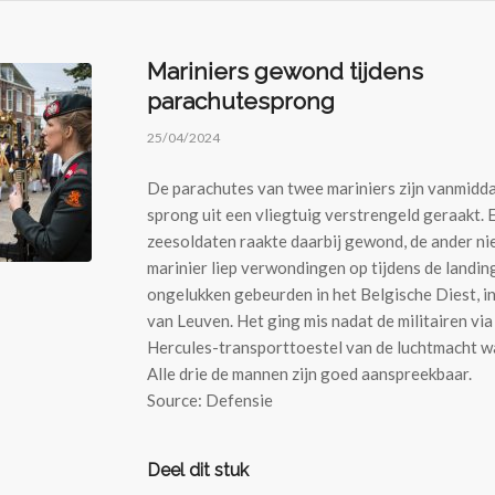
Mariniers gewond tijdens
parachutesprong
25/04/2024
De parachutes van twee mariniers zijn vanmidda
sprong uit een vliegtuig verstrengeld geraakt. 
zeesoldaten raakte daarbij gewond, de ander ni
marinier liep verwondingen op tijdens de landin
ongelukken gebeurden in het Belgische Diest, i
van Leuven. Het ging mis nadat de militairen vi
Hercules-transporttoestel van de luchtmacht w
Alle drie de mannen zijn goed aanspreekbaar.
Source: Defensie
Deel dit stuk