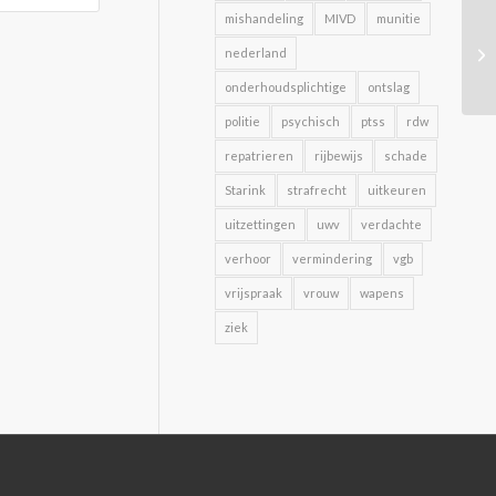
mishandeling
MIVD
munitie
nederland
onderhoudsplichtige
ontslag
politie
psychisch
ptss
rdw
repatrieren
rijbewijs
schade
Starink
strafrecht
uitkeuren
uitzettingen
uwv
verdachte
verhoor
vermindering
vgb
vrijspraak
vrouw
wapens
ziek