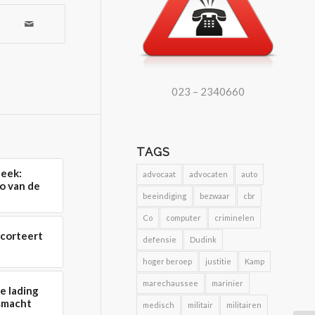
023 – 2340660
TAGS
eek:
advocaat
advocaten
auto
o van de
beeindiging
bezwaar
cbr
Co
computer
criminelen
scorteert
defensie
Dudink
hoger beroep
justitie
Kamp
marechaussee
marinier
e lading
gsmacht
medisch
militair
militairen