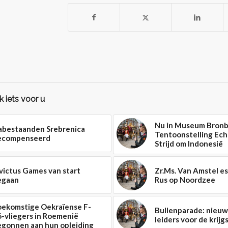
 iets voor u
Nu in Museum Bronb
abestaanden Srebrenica
Tentoonstelling Ech
ecompenseerd
Strijd om Indonesië
victus Games van start
Zr.Ms. Van Amstel e
egaan
Rus op Noordzee
oekomstige Oekraïense F-
Bullenparade: nieuw
-vliegers in Roemenië
leiders voor de krij
egonnen aan hun opleiding