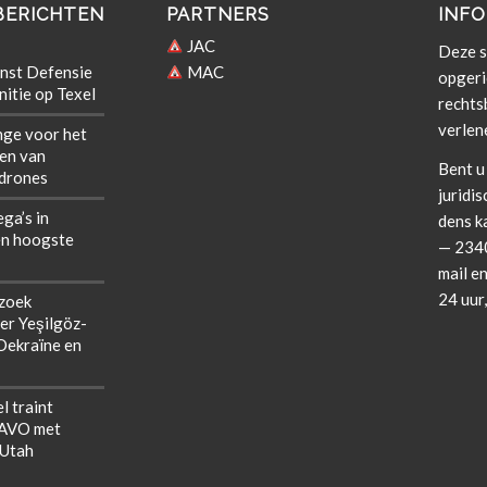
BERICHTEN
PARTNERS
INFO
JAC
Deze si
nst Defensie
MAC
opgeri
itie op Texel
rechts­b
verlen
nge voor het
len van
Bent u 
 drones
juridis
ega’s in
dens k
n hoogste
— 2340
mail en
24 uur
zoek
er Yeşilgöz-
 Oekraïne en
l traint
NAVO met
 Utah