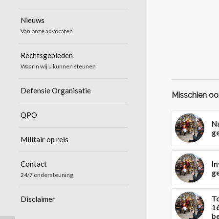
Nieuws
Van onze advocaten
Rechtsgebieden
Waarin wij u kunnen steunen
Defensie Organisatie
Misschien ook
QPO
N
g
Militair op reis
In
Contact
g
24/7 ondersteuning
T
Disclaimer
16
b