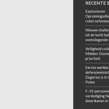
RECENTE 
Explosieven
Opruimingsdie
ruimt oefenmun
Nieuwe challe
uit de lucht ha
snelvliegende
Veiligheid coll
Midden-Ooste
prioriteit
Eerste werkbe
defensieminist
Zegerius is in
Polen
F-35-personee
verdediging 
Amerikanen in