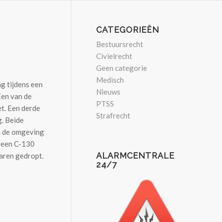
CATEGORIEËN
Bestuursrecht
Civielrecht
Geen categorie
Medisch
g tijdens een
Nieuws
Een van de
PTSS
et. Een derde
Strafrecht
g. Beide
n de omgeving
a een C-130
ALARMCENTRALE
aren gedropt.
24/7