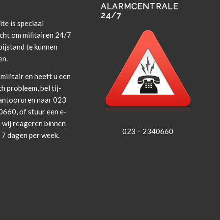
ALARMCENTRALE
24/7
te is spe­ci­aal
cht om militairen 24/7
i­j­s­tand te kun­nen
en.
militair en heeft u een
ch prob­leem, bel tij­
an­tooruren naar 023
660, of stuur een e-
 wij rea­geren bin­nen
023 – 2340660
, 7 dagen per week.