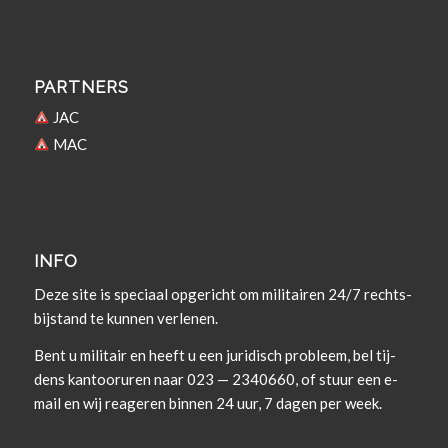
PARTNERS
JAC
MAC
INFO
Deze site is spe­ci­aal opgericht om militairen 24/7 rechts­
bi­j­s­tand te kun­nen verlenen.
Bent u militair en heeft u een juridisch prob­leem, bel tij­
dens kan­tooruren naar 023 — 2340660, of stuur een e-
mail en wij rea­geren bin­nen 24 uur, 7 dagen per week.