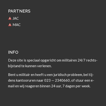
PARTNERS
JAC
MAC
INFO
Deze site is spe­ci­aal opgericht om militairen 24/7 rechts­
bi­j­s­tand te kun­nen verlenen.
Bent u militair en heeft u een juridisch prob­leem, bel tij­
dens kan­tooruren naar 023 — 2340660, of stuur een e-
mail en wij rea­geren bin­nen 24 uur, 7 dagen per week.