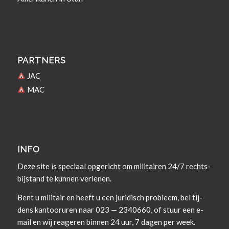
PARTNERS
JAC
MAC
INFO
Deze site is spe­ci­aal opgericht om militairen 24/7 rechts­
bi­j­s­tand te kun­nen verlenen.
Bent u militair en heeft u een juridisch prob­leem, bel tij­
dens kan­tooruren naar 023 — 2340660, of stuur een e-
mail en wij rea­geren bin­nen 24 uur, 7 dagen per week.