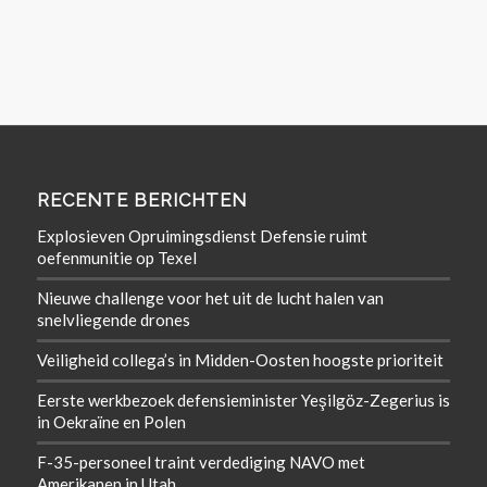
RECENTE BERICHTEN
Explosieven Opruimingsdienst Defensie ruimt
oefenmunitie op Texel
Nieuwe challenge voor het uit de lucht halen van
snelvliegende drones
Veiligheid collega’s in Midden-Oosten hoogste prioriteit
Eerste werkbezoek defensieminister Yeşilgöz-Zegerius is
in Oekraïne en Polen
F-35-personeel traint verdediging NAVO met
Amerikanen in Utah