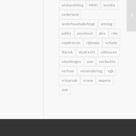
mishandeling
MIVD
munitie
nederland
onderhoudsplichtige
ontslag
politie
psychisch
ptss
rdw
repatrieren
rijbewijs
schade
Starink
strafrecht
uitkeuren
uitzettingen
uwv
verdachte
verhoor
vermindering
vgb
vrijspraak
vrouw
wapens
ziek