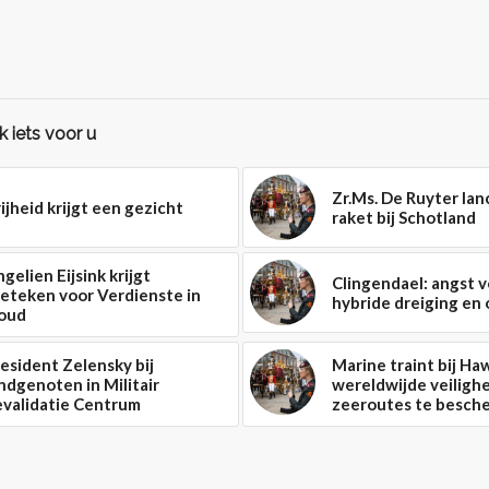
 iets voor u
Zr.Ms. De Ruyter lan
ijheid krijgt een gezicht
raket bij Schotland
gelien Eijsink krijgt
Clingendael: angst 
eteken voor Verdienste in
hybride dreiging en 
oud
esident Zelensky bij
Marine traint bij Ha
ndgenoten in Militair
wereldwijde veiligh
evalidatie Centrum
zeeroutes te besch