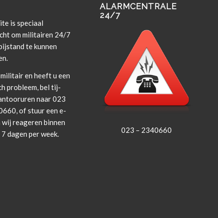
ALARMCENTRALE
24/7
te is spe­ci­aal
cht om militairen 24/7
i­j­s­tand te kun­nen
en.
militair en heeft u een
ch prob­leem, bel tij­
an­tooruren naar 023
660, of stuur een e-
 wij rea­geren bin­nen
023 – 2340660
, 7 dagen per week.