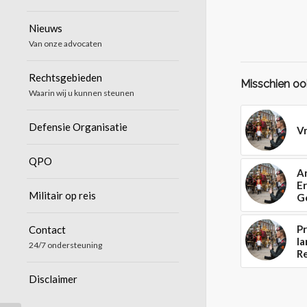
Nieuws
Van onze advocaten
Rechtsgebieden
Misschien ook
Waarin wij u kunnen steunen
Defensie Organisatie
Vr
QPO
An
Er
Militair op reis
G
Pr
Contact
la
24/7 ondersteuning
R
Disclaimer