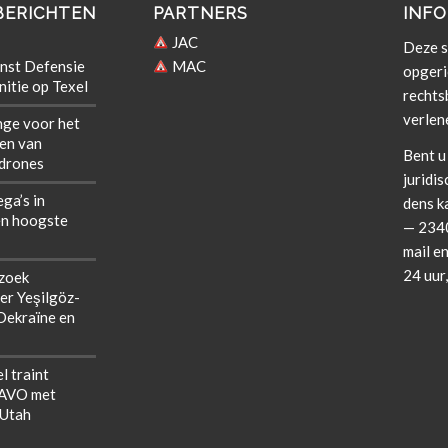
BERICHTEN
PARTNERS
INFO
JAC
Deze si
nst Defensie
MAC
opgeri
itie op Texel
rechts­b
verlen
nge voor het
len van
Bent u 
 drones
juridis
ega’s in
dens k
n hoogste
— 2340
mail en
24 uur
zoek
er Yeşilgöz-
 Oekraïne en
l traint
NAVO met
 Utah