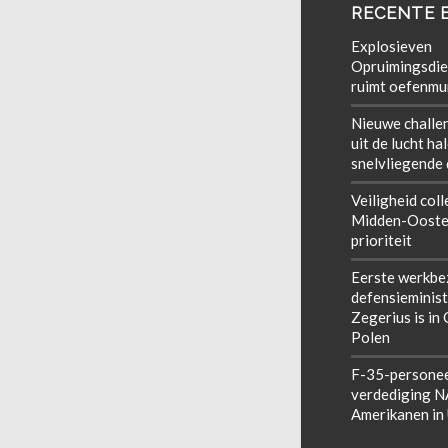
RECENTE 
Explosieven
Opruimingsdie
ruimt oefenmun
Nieuwe challe
uit de lucht ha
snelvliegende
Veiligheid coll
Midden-Ooste
prioriteit
Eerste werkbe
defensieminist
Zegerius is in
Polen
F-35-personee
verdediging 
Amerikanen in