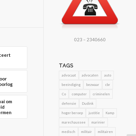
023 – 2340660
ceert
TAGS
advocaat
advocaten
auto
voor
oorlog
beeindiging
bezwaar
cbr
Co
computer
criminelen
wai om
defensie
Dudink
eid
ermen
hoger beroep
justitie
Kamp
marechaussee
marinier
medisch
militair
militairen