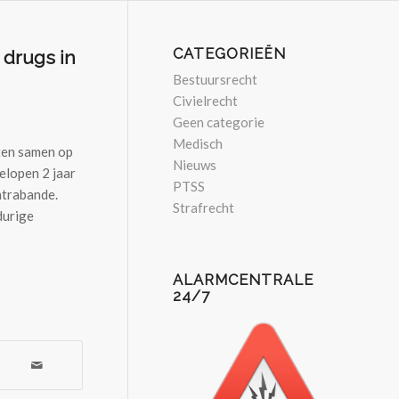
CATEGORIEËN
 drugs in
Bestuursrecht
Civielrecht
Geen categorie
Medisch
ten samen op
Nieuws
gelopen 2 jaar
PTSS
ntrabande.
Strafrecht
durige
ALARMCENTRALE
24/7