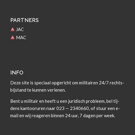
PARTNERS
JAC
MAC
INFO
Deze site is spe­ci­aal opgericht om militairen 24/7 rechts­
bi­j­s­tand te kun­nen verlenen.
Bent u militair en heeft u een juridisch prob­leem, bel tij­
dens kan­tooruren naar 023 — 2340660, of stuur een e-
mail en wij rea­geren bin­nen 24 uur, 7 dagen per week.