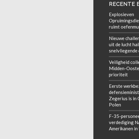
RECENTE 
Explosieven
Opruimingsdie
ruimt oefenmun
Nieuwe challe
uit de lucht ha
snelvliegende
Veiligheid coll
Midden-Ooste
prioriteit
Eerste werkbe
defensieminist
Zegerius is in
Polen
F-35-personee
verdediging 
Amerikanen in