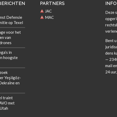
BERICHTEN
PARTNERS
INFO
JAC
Deze si
nst Defensie
MAC
opgeri
itie op Texel
rechts­b
verlen
nge voor het
len van
Bent u 
 drones
juridis
ega’s in
dens k
n hoogste
— 2340
mail en
24 uur
zoek
er Yeşilgöz-
 Oekraïne en
l traint
NAVO met
 Utah