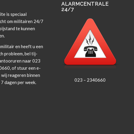
ALARMCENTRALE
24/7
te is spe­ci­aal
cht om militairen 24/7
i­j­s­tand te kun­nen
en.
militair en heeft u een
ch prob­leem, bel tij­
an­tooruren naar 023
660, of stuur een e-
 wij rea­geren bin­nen
023 – 2340660
, 7 dagen per week.