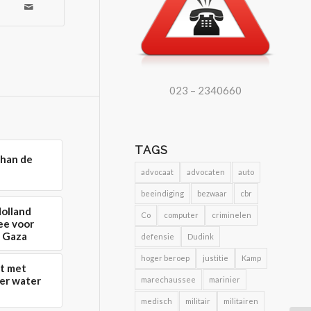
023 – 2340660
TAGS
ohan de
advocaat
advocaten
auto
beeindiging
bezwaar
cbr
Holland
Co
computer
criminelen
ee voor
d Gaza
defensie
Dudink
hoger beroep
justitie
Kamp
t met
ter water
marechaussee
marinier
medisch
militair
militairen