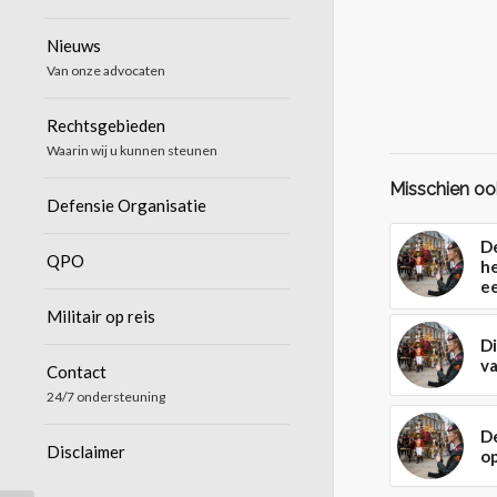
Nieuws
Van onze advocaten
Rechtsgebieden
Waarin wij u kunnen steunen
Misschien ook
Defensie Organisatie
D
QPO
he
e
Militair op reis
Di
va
Contact
24/7 ondersteuning
D
Disclaimer
o