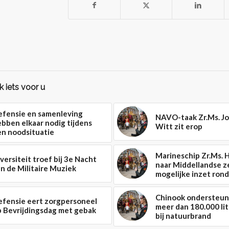
 iets voor u
efensie en samenleving
NAVO-taak Zr.Ms. J
bben elkaar nodig tijdens
Witt zit erop
en noodsituatie
Marineschip Zr.Ms. 
versiteit troef bij 3e Nacht
naar Middellandse z
n de Militaire Muziek
mogelijke inzet ron
Chinook ondersteun
efensie eert zorgpersoneel
meer dan 180.000 li
p Bevrijdingsdag met gebak
bij natuurbrand