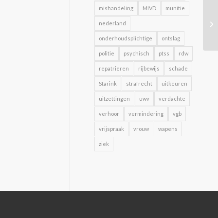
mishandeling
MIVD
munitie
nederland
onderhoudsplichtige
ontslag
politie
psychisch
ptss
rdw
repatrieren
rijbewijs
schade
Starink
strafrecht
uitkeuren
uitzettingen
uwv
verdachte
verhoor
vermindering
vgb
vrijspraak
vrouw
wapens
ziek