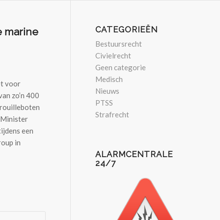
CATEGORIEËN
e marine
Bestuursrecht
Civielrecht
Geen categorie
Medisch
t voor
Nieuws
van zo’n 400
PTSS
trouilleboten
Strafrecht
 Minister
ijdens een
oup in
ALARMCENTRALE
24/7