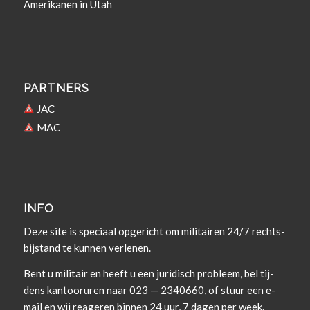
Amerikanen in Utah
PARTNERS
JAC
MAC
INFO
Deze site is spe­ci­aal opgericht om militairen 24/7 rechts­
bi­j­s­tand te kun­nen verlenen.
Bent u militair en heeft u een juridisch prob­leem, bel tij­
dens kan­tooruren naar 023 — 2340660, of stuur een e-
mail en wij rea­geren bin­nen 24 uur, 7 dagen per week.