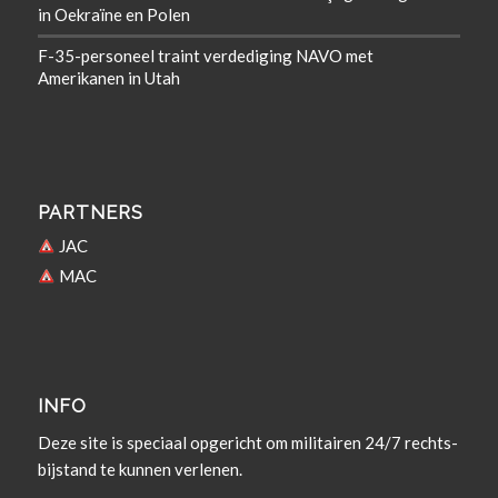
in Oekraïne en Polen
F-35-personeel traint verdediging NAVO met
Amerikanen in Utah
PARTNERS
JAC
MAC
INFO
Deze site is spe­ci­aal opgericht om militairen 24/7 rechts­
bi­j­s­tand te kun­nen verlenen.