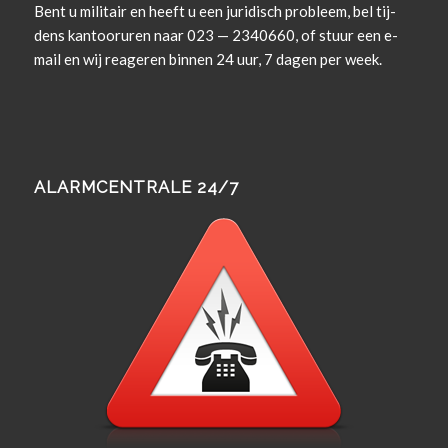
Bent u militair en heeft u een juridisch prob­leem, bel tij­
dens kan­tooruren naar 023 — 2340660, of stuur een e-
mail en wij rea­geren bin­nen 24 uur, 7 dagen per week.
ALARMCENTRALE 24/7