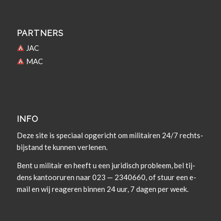
PARTNERS
JAC
MAC
INFO
Deze site is spe­ci­aal opgericht om militairen 24/7 rechts­
bi­j­s­tand te kun­nen verlenen.
Bent u militair en heeft u een juridisch prob­leem, bel tij­
dens kan­tooruren naar 023 — 2340660, of stuur een e-
mail en wij rea­geren bin­nen 24 uur, 7 dagen per week.