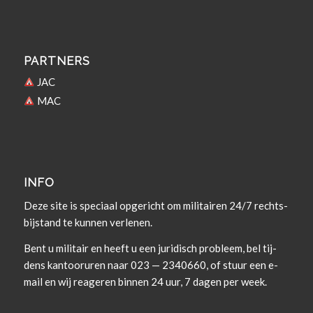
PARTNERS
JAC
MAC
INFO
Deze site is spe­ci­aal opgericht om militairen 24/7 rechts­
bi­j­s­tand te kun­nen verlenen.
Bent u militair en heeft u een juridisch prob­leem, bel tij­
dens kan­tooruren naar 023 — 2340660, of stuur een e-
mail en wij rea­geren bin­nen 24 uur, 7 dagen per week.