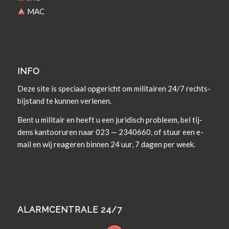
MAC
INFO
Deze site is spe­ci­aal opgericht om militairen 24/7 rechts­
bi­j­s­tand te kun­nen verlenen.
Bent u militair en heeft u een juridisch prob­leem, bel tij­
dens kan­tooruren naar 023 — 2340660, of stuur een e-
mail en wij rea­geren bin­nen 24 uur, 7 dagen per week.
ALARMCENTRALE 24/7