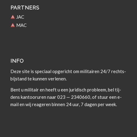
PARTNERS
JAC
MAC
INFO
Deze site is spe­ci­aal opgericht om militairen 24/7 rechts­
bi­j­s­tand te kun­nen verlenen.
Bent u militair en heeft u een juridisch prob­leem, bel tij­
dens kan­tooruren naar 023 — 2340660, of stuur een e-
mail en wij rea­geren bin­nen 24 uur, 7 dagen per week.