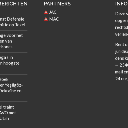
BERICHTEN
PARTNERS
INFO
JAC
Deze si
nst Defensie
MAC
opgeri
itie op Texel
rechts­b
verlen
nge voor het
len van
Bent u 
 drones
juridis
ega’s in
dens k
n hoogste
— 2340
mail en
24 uur
zoek
er Yeşilgöz-
 Oekraïne en
l traint
NAVO met
 Utah