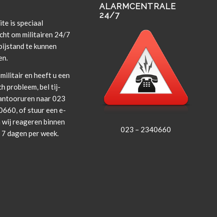
ALARMCENTRALE
24/7
te is spe­ci­aal
cht om militairen 24/7
i­j­s­tand te kun­nen
en.
militair en heeft u een
ch prob­leem, bel tij­
an­tooruren naar 023
660, of stuur een e-
 wij rea­geren bin­nen
023 – 2340660
, 7 dagen per week.