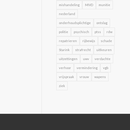
mishandeling
MIVD
munitie
nederland
onderhoudsplichtige
ontslag
politie
psychisch
ptss
rdw
repatrieren
rijbewijs
schade
Starink
strafrecht
uitkeuren
uitzettingen
uwv
verdachte
verhoor
vermindering
vgb
vrijspraak
vrouw
wapens
ziek