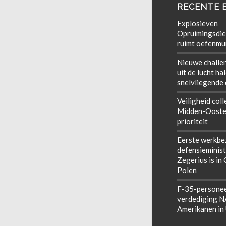
RECENTE 
Explosieven
Opruimingsdie
ruimt oefenmun
Nieuwe challe
uit de lucht ha
snelvliegende
Veiligheid coll
Midden-Ooste
prioriteit
Eerste werkbe
defensieminist
Zegerius is in
Polen
F-35-personee
verdediging 
Amerikanen in