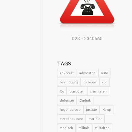
023 – 2340660
TAGS
advocaat
advocaten
auto
beeindiging
bezwaar
cbr
Co
computer
criminelen
defensie
Dudink
hoger beroep
justitie
Kamp
marechaussee
marinier
medisch
militair
militairen