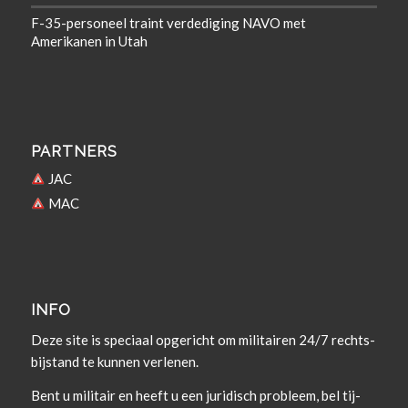
F-35-personeel traint verdediging NAVO met
Amerikanen in Utah
PARTNERS
JAC
MAC
INFO
Deze site is spe­ci­aal opgericht om militairen 24/7 rechts­
bi­j­s­tand te kun­nen verlenen.
Bent u militair en heeft u een juridisch prob­leem, bel tij­