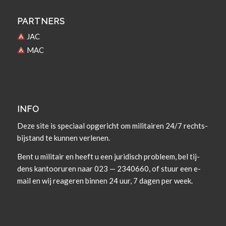
PARTNERS
JAC
MAC
INFO
Deze site is spe­ci­aal opgericht om militairen 24/7 rechts­
bi­j­s­tand te kun­nen verlenen.
Bent u militair en heeft u een juridisch prob­leem, bel tij­
dens kan­tooruren naar 023 — 2340660, of stuur een e-
mail en wij rea­geren bin­nen 24 uur, 7 dagen per week.