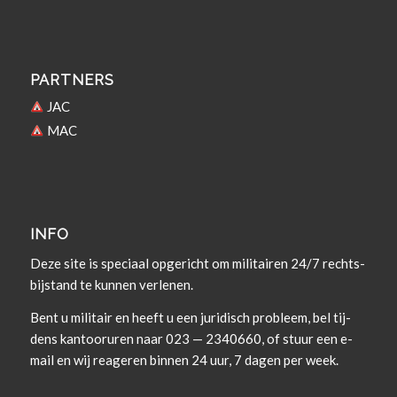
PARTNERS
JAC
MAC
INFO
Deze site is spe­ci­aal opgericht om militairen 24/7 rechts­
bi­j­s­tand te kun­nen verlenen.
Bent u militair en heeft u een juridisch prob­leem, bel tij­
dens kan­tooruren naar 023 — 2340660, of stuur een e-
mail en wij rea­geren bin­nen 24 uur, 7 dagen per week.