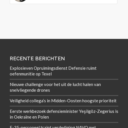
RECENTE BERICHTEN
Explosieven Opruimingsdienst Defensie ruimt
oefenmunitie op Texel
Nieuwe challenge voor het uit de lucht halen van
snelvliegende drones
Veiligheid collega’s in Midden-Oosten hoogste prioriteit
Eerste werkbezoek defensieminister Yeşilgöz-Zegerius is
in Oekraïne en Polen
F-35-personeel traint verdediging NAVO met