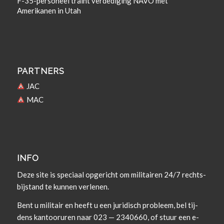
F-35-personeel traint verdediging NAVO met
Amerikanen in Utah
PARTNERS
JAC
MAC
INFO
Deze site is spe­ci­aal opgericht om militairen 24/7 rechts­
bi­j­s­tand te kun­nen verlenen.
Bent u militair en heeft u een juridisch prob­leem, bel tij­
dens kan­tooruren naar 023 — 2340660, of stuur een e-