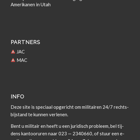
Amerikanen in Utah
PARTNERS
JAC
MAC
INFO
Deze site is spe­ci­aal opgericht om militairen 24/7 rechts­
bi­j­s­tand te kun­nen verlenen.
Bent u militair en heeft u een juridisch prob­leem, bel tij­
dens kan­tooruren naar 023 — 2340660, of stuur een e-