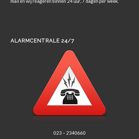
mail en wij rea­geren bin­nen 24 uur, 7 dagen per week.
ALARMCENTRALE 24/7
023 – 2340660