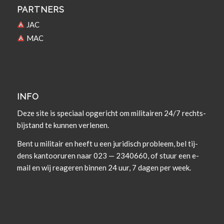
PARTNERS
JAC
MAC
INFO
Deze site is spe­ci­aal opgericht om militairen 24/7 rechts­
bi­j­s­tand te kun­nen verlenen.
Bent u militair en heeft u een juridisch prob­leem, bel tij­
dens kan­tooruren naar 023 — 2340660, of stuur een e-
mail en wij rea­geren bin­nen 24 uur, 7 dagen per week.