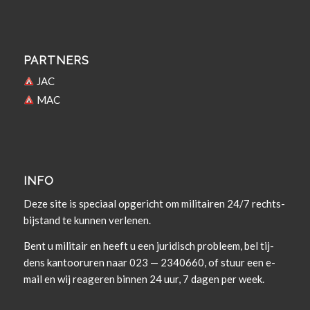
PARTNERS
JAC
MAC
INFO
Deze site is spe­ci­aal opgericht om militairen 24/7 rechts­
bi­j­s­tand te kun­nen verlenen.
Bent u militair en heeft u een juridisch prob­leem, bel tij­
dens kan­tooruren naar 023 — 2340660, of stuur een e-
mail en wij rea­geren bin­nen 24 uur, 7 dagen per week.