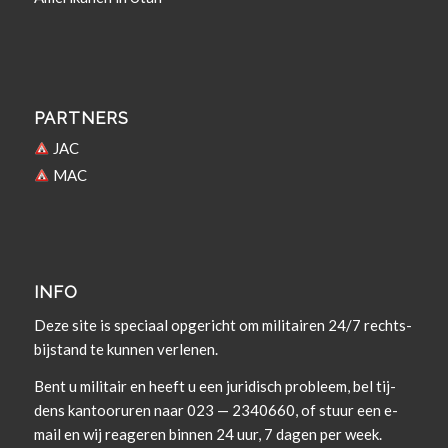
PARTNERS
JAC
MAC
INFO
Deze site is spe­ci­aal opgericht om militairen 24/7 rechts­
bi­j­s­tand te kun­nen verlenen.
Bent u militair en heeft u een juridisch prob­leem, bel tij­
dens kan­tooruren naar 023 — 2340660, of stuur een e-
mail en wij rea­geren bin­nen 24 uur, 7 dagen per week.