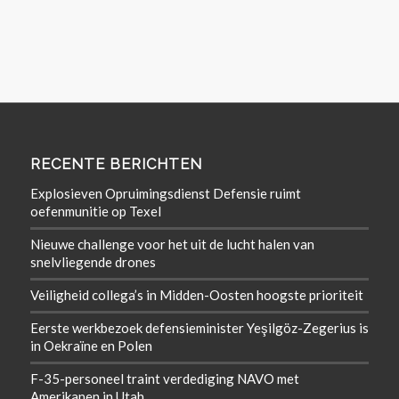
RECENTE BERICHTEN
Explosieven Opruimingsdienst Defensie ruimt
oefenmunitie op Texel
Nieuwe challenge voor het uit de lucht halen van
snelvliegende drones
Veiligheid collega’s in Midden-Oosten hoogste prioriteit
Eerste werkbezoek defensieminister Yeşilgöz-Zegerius is
in Oekraïne en Polen
F-35-personeel traint verdediging NAVO met
Amerikanen in Utah