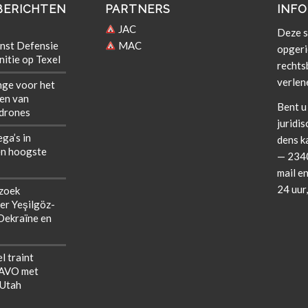
BERICHTEN
PARTNERS
INFO
JAC
Deze si
nst Defensie
MAC
opgeri
itie op Texel
rechts­b
verlen
nge voor het
len van
Bent u 
 drones
juridis
ega’s in
dens k
n hoogste
— 2340
mail en
24 uur
zoek
er Yeşilgöz-
 Oekraïne en
l traint
NAVO met
 Utah