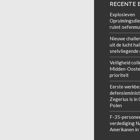
RECENTE 
Explosieven
Opruimingsdie
ruimt oefenmun
Nieuwe challe
uit de lucht ha
snelvliegende
Veiligheid coll
Midden-Ooste
prioriteit
Eerste werkbe
defensieminist
Zegerius is in
Polen
F-35-personee
verdediging 
Amerikanen in