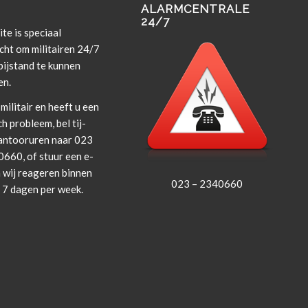
ALARMCENTRALE
24/7
te is spe­ci­aal
cht om militairen 24/7
i­j­s­tand te kun­nen
en.
militair en heeft u een
ch prob­leem, bel tij­
an­tooruren naar 023
660, of stuur een e-
 wij rea­geren bin­nen
023 – 2340660
, 7 dagen per week.