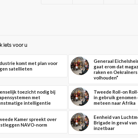
 iets voor u
Generaal Eichelshei
dustrie komt met plan voor
gaat erom dat magaz
gen satellieten
raken en Oekraïners
volhouden”
nselijk toezicht nodig bij
Tweede Roll-on Roll
apensystemen met
in gebruik genomen
nstmatige intelligentie
meteen naar Afrika
Eenheid van Luchtm
weede Kamer spreekt over
Brigade in geval van
astleggen NAVO-norm
inzetbaar