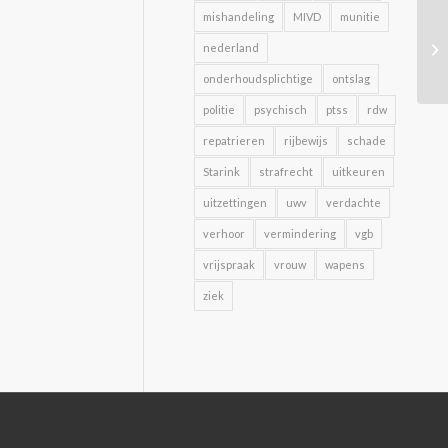
mishandeling
MIVD
munitie
nederland
onderhoudsplichtige
ontslag
politie
psychisch
ptss
rdw
repatrieren
rijbewijs
schade
Starink
strafrecht
uitkeuren
uitzettingen
uwv
verdachte
verhoor
vermindering
vgb
vrijspraak
vrouw
wapens
ziek