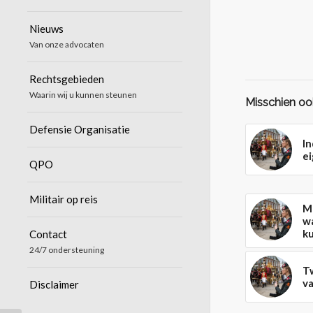
Nieuws
Van onze advocaten
Rechtsgebieden
Waarin wij u kunnen steunen
Misschien ook
Defensie Organisatie
In
ei
QPO
Militair op reis
Me
w
ku
Contact
24/7 ondersteuning
T
v
Disclaimer