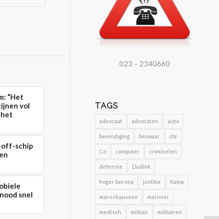
023 – 2340660
m: “Het
TAGS
ijnen vol
 het
advocaat
advocaten
auto
beeindiging
bezwaar
cbr
-off-schip
Co
computer
criminelen
 en
defensie
Dudink
hoger beroep
justitie
Kamp
obiele
 nood snel
marechaussee
marinier
medisch
militair
militairen