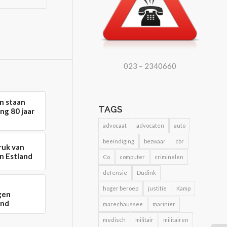
023 – 2340660
n staan
TAGS
ng 80 jaar
advocaat
advocaten
auto
beeindiging
bezwaar
cbr
ruk van
n Estland
Co
computer
criminelen
defensie
Dudink
hoger beroep
justitie
Kamp
gen
and
marechaussee
marinier
medisch
militair
militairen