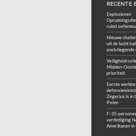
RECENTE 
Explosieven
Opruimingsdie
ruimt oefenmun
Nieuwe challe
uit de lucht ha
snelvliegende
Veiligheid coll
Midden-Ooste
prioriteit
Eerste werkbe
defensieminist
Zegerius is in
Polen
F-35-personee
verdediging 
Amerikanen in