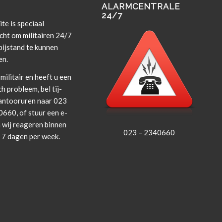
ALARMCENTRALE
24/7
te is spe­ci­aal
cht om militairen 24/7
i­j­s­tand te kun­nen
en.
militair en heeft u een
ch prob­leem, bel tij­
an­tooruren naar 023
660, of stuur een e-
 wij rea­geren bin­nen
023 – 2340660
, 7 dagen per week.