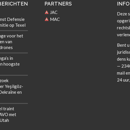
BERICHTEN
PARTNERS
INFO
JAC
Deze si
nst Defensie
MAC
opgeri
itie op Texel
rechts­b
verlen
nge voor het
len van
Bent u 
 drones
juridis
ega’s in
dens k
n hoogste
— 2340
mail en
24 uur
zoek
er Yeşilgöz-
 Oekraïne en
l traint
NAVO met
 Utah