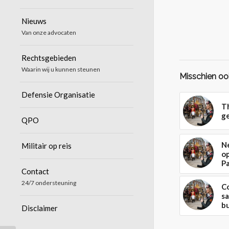
Nieuws
Van onze advocaten
Rechtsgebieden
Waarin wij u kunnen steunen
Misschien ook
Defensie Organisatie
Th
g
QPO
N
Militair op reis
o
Pa
Contact
24/7 ondersteuning
Co
sa
b
Disclaimer