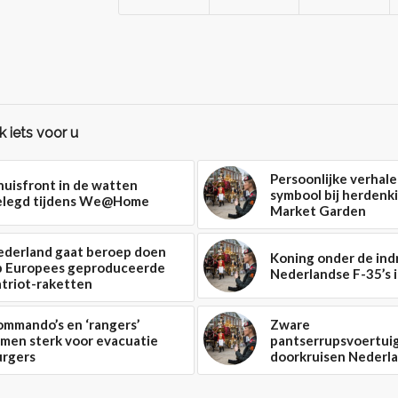
 iets voor u
Persoonlijke verhale
uisfront in de watten
symbool bij herdenki
elegd tijdens We@Home
Market Garden
ederland gaat beroep doen
Koning onder de ind
p Europees geproduceerde
Nederlandse F-35’s i
triot-raketten
mmando’s en ‘rangers’
Zware
men sterk voor evacuatie
pantserrupsvoertui
urgers
doorkruisen Nederl