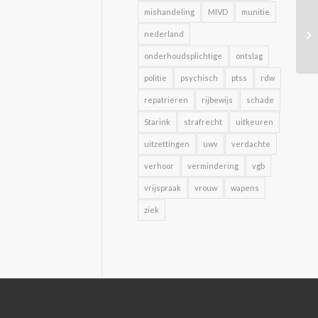
mishandeling
MIVD
munitie
nederland
onderhoudsplichtige
ontslag
politie
psychisch
ptss
rdw
repatrieren
rijbewijs
schade
Starink
strafrecht
uitkeuren
uitzettingen
uwv
verdachte
verhoor
vermindering
vgb
vrijspraak
vrouw
wapens
ziek