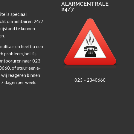
ALARMCENTRALE
24/7
te is spe­ci­aal
cht om militairen 24/7
i­j­s­tand te kun­nen
en.
militair en heeft u een
ch prob­leem, bel tij­
an­tooruren naar 023
660, of stuur een e-
 wij rea­geren bin­nen
023 – 2340660
, 7 dagen per week.