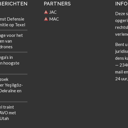
BERICHTEN
PARTNERS
INFO
JAC
Deze si
nst Defensie
MAC
opgeri
itie op Texel
rechts­b
verlen
nge voor het
len van
Bent u 
 drones
juridis
ega’s in
dens k
n hoogste
— 2340
mail en
24 uur
zoek
er Yeşilgöz-
 Oekraïne en
l traint
NAVO met
 Utah