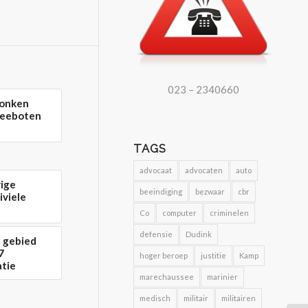
023 – 2340660
zonken
zeeboten
TAGS
advocaat
advocaten
auto
rige
beeindiging
bezwaar
cbr
iviele
Co
computer
criminelen
defensie
Dudink
h gebied
7
hoger beroep
justitie
Kamp
atie
marechaussee
marinier
medisch
militair
militairen