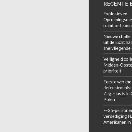
RECENTE 
Explosieven
Opruimingsdie
ruimt oefenmun
Nieuwe challe
uit de lucht ha
snelvliegende
Veiligheid coll
Midden-Ooste
prioriteit
Eerste werkbe
defensieminist
Zegerius is in
Polen
F-35-personee
verdediging 
Amerikanen in