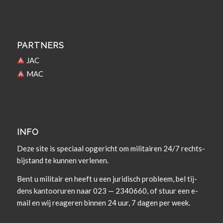
PARTNERS
JAC
MAC
INFO
Deze site is spe­ci­aal opgericht om militairen 24/7 rechts­
bi­j­s­tand te kun­nen verlenen.
Bent u militair en heeft u een juridisch prob­leem, bel tij­
dens kan­tooruren naar 023 — 2340660, of stuur een e-
mail en wij rea­geren bin­nen 24 uur, 7 dagen per week.