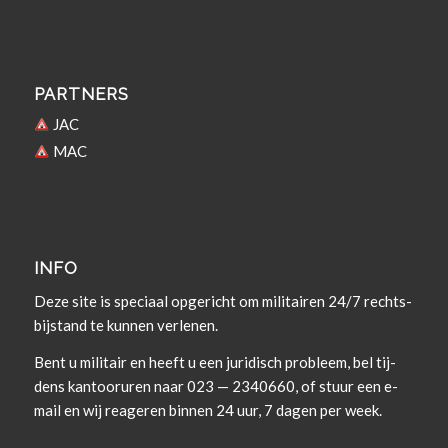
PARTNERS
JAC
MAC
INFO
Deze site is spe­ci­aal opgericht om militairen 24/7 rechts­
bi­j­s­tand te kun­nen verlenen.
Bent u militair en heeft u een juridisch prob­leem, bel tij­
dens kan­tooruren naar 023 — 2340660, of stuur een e-
mail en wij rea­geren bin­nen 24 uur, 7 dagen per week.