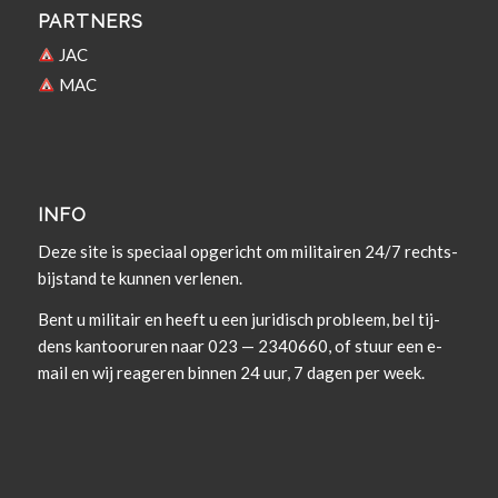
PARTNERS
JAC
MAC
INFO
Deze site is spe­ci­aal opgericht om militairen 24/7 rechts­
bi­j­s­tand te kun­nen verlenen.
Bent u militair en heeft u een juridisch prob­leem, bel tij­
dens kan­tooruren naar 023 — 2340660, of stuur een e-
mail en wij rea­geren bin­nen 24 uur, 7 dagen per week.